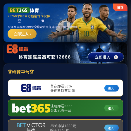
beats365(中国区)-唯一官方
网站