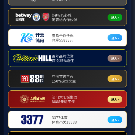
通知公告
机关党委关于开展2026年第一季度党建重点工作的提示
2026-01-08
机关党委关于所属党支部调整的通知
2025-12-30
2025年国庆中秋廉洁提醒
2025-09-30
关于暑假期间加强作风建设的提示
2025-07-10
中共beat365手机版官网入口机关委员会关于开展深入贯彻中央八项规定精神学习教育的实施方案
2025-03-28